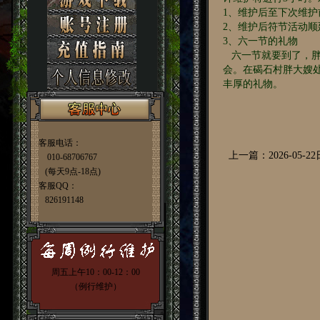
1、维护后至下次维
2、维护后符节活动顺
3、六一节的礼物
六一节就要到了，胖
会。在碣石村胖大嫂
丰厚的礼物。
客服电话：
上一篇：2026-05-
010-68706767
(每天9点-18点)
客服QQ：
826191148
周五上午10：00-12：00
（例行维护）