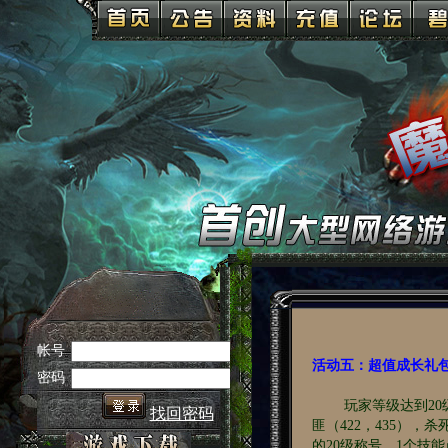
活动五：超值成长礼
玩家等级达到20级时
匪（422，435）
的20级称号、1个技