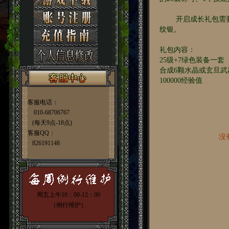
开启成长礼包需要玩家
纹银。
礼包内容：
25级+7绿色装备一套
合成6颗水晶或玄旦武
100000经验值
客服电话：
010-68706767
(每天9点-18点)
客服QQ：
没
826191148
周五上午10：00-12：00
（例行维护）